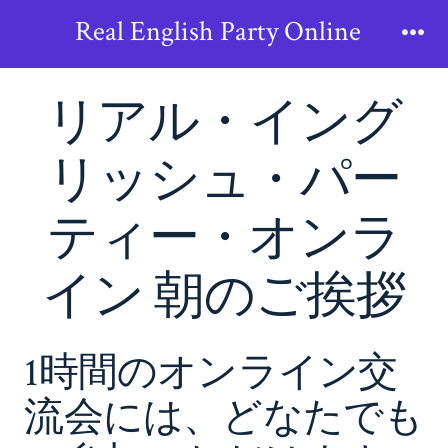
Skip
Real English Party Online
to
Me
content
リアル・イング
リッシュ・パー
ティー・オンラ
イン 朝のご挨拶
1時間のオンライン交
流会には、どなたでも