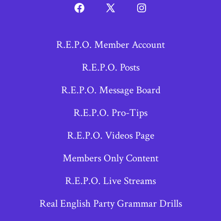
Open
Open
Open
Facebook
X
Instagram
R.E.P.O. Member Account
in
in
in
a
a
a
R.E.P.O. Posts
new
new
new
R.E.P.O. Message Board
tab
tab
tab
R.E.P.O. Pro-Tips
R.E.P.O. Videos Page
Members Only Content
R.E.P.O. Live Streams
Real English Party Grammar Drills